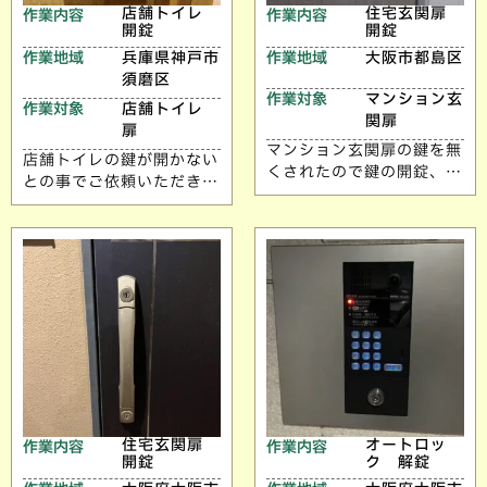
店舗トイレ
住宅玄関扉
作業内容
作業内容
開錠
開錠
作業地域
兵庫県神戸市
作業地域
大阪市都島区
須磨区
作業対象
マンション玄
作業対象
店舗トイレ
関扉
扉
マンション玄関扉の鍵を無
店舗トイレの鍵が開かない
くされたので鍵の開錠、交
との事でご依頼いただきま
換のご依頼いただきまし
した。 ご依頼ありがとう
た。 ご依頼ありがとうご
ございます。
ざいます。
住宅玄関扉
オートロッ
作業内容
作業内容
開錠
ク 解錠