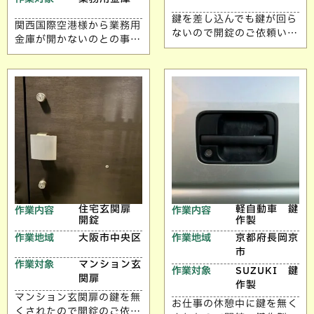
鍵を差し込んでも鍵が回ら
関西国際空港様から業務用
ないので開錠のご依頼いた
金庫が開かないのとの事で
だきました。 10年以上同
解錠のご依頼いただきまし
じ鍵を使用しておられ、鍵
た。 ご依頼ありがとうご
穴が固着しスペアキーも1
ざいます。
本しか無かったので 新し
い鍵に交換させていただき
ました。 ご依頼ありがと
うございます。
住宅玄関扉
軽自動車 鍵
作業内容
作業内容
開錠
作製
作業地域
大阪市中央区
作業地域
京都府長岡京
市
作業対象
マンション玄
作業対象
SUZUKI 鍵
関扉
作製
マンション玄関扉の鍵を無
お仕事の休憩中に鍵を無く
くされたので開錠のご依頼