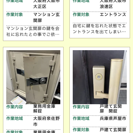
作業地域
大阪府大阪市
作業地域
大阪府大阪市
大正区
浪速区
作業対象
マンション玄
作業対象
エントランス
関扉
自宅に鍵を忘れた状態でエ
マンション玄関扉の鍵を会
ントランスを出てしまい解
社に忘れたとの事でご依頼
錠のご依頼いただきまし
いただきました。 ご依頼
た。 ご依頼ありがとうご
ありがとうございます。
ざいます。
業務用金庫
戸建て玄関
作業内容
作業内容
解錠
扉 開錠
作業地域
大阪府泉佐野
作業地域
兵庫県芦屋市
市
作業対象
戸建て玄関扉
作業対象
業務用金庫