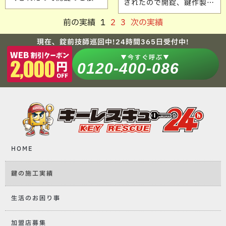
されたので開錠、鍵作製の
いただきました。 すぐに
ご依頼いただきました。
開けられて喜んでいただき
前の実績
1
2
3
次の実績
鍵穴が固着しお時間掛かっ
良かったです。 ご依頼あり
てしまいましたが、無事に
がとうございます。
現在、錠前技師巡回中!24時間365日受付中!
お仕事に間に合っていただ
き良かったです。 ご依頼あ
▼今すぐ呼ぶ▼
りがとうございます。
0120-400-086
HOME
鍵の施工実績
生活のお困り事
加盟店募集