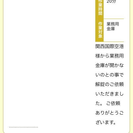
作
20分
業
時
間
作
業務用
業
金庫
対
象
関西国際空港
様から業務用
金庫が開かな
いのとの事で
解錠のご依頼
いただきまし
た。 ご依頼
ありがとうご
ざいます。