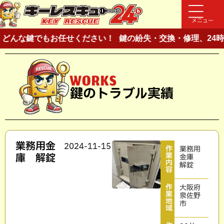
メニュー
どんな鍵でもお任せください！
鍵の紛失・交換・修理、24時
WORKS
鍵のトラブル実績
業務用金
2024-11-15
作
業務用
業
庫 解錠
金庫
内
解錠
容
作
大阪府
業
泉佐野
地
市
域