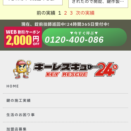
されたので開錠、鍵作製の
いただきました。 すぐに
ご依頼いただきました。
開けられて喜んでいただき
前の実績
1
2
3
次の実績
鍵穴が固着しお時間掛かっ
良かったです。 ご依頼あり
てしまいましたが、無事に
がとうございます。
現在、錠前技師巡回中!24時間365日受付中!
お仕事に間に合っていただ
き良かったです。 ご依頼あ
▼今すぐ呼ぶ▼
りがとうございます。
0120-400-086
HOME
鍵の施工実績
生活のお困り事
加盟店募集