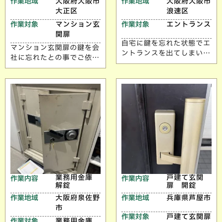
作業地域
大阪府大阪市
作業地域
大阪府大阪市
大正区
浪速区
作業対象
マンション玄
作業対象
エントランス
関扉
自宅に鍵を忘れた状態でエ
マンション玄関扉の鍵を会
ントランスを出てしまい解
社に忘れたとの事でご依頼
錠のご依頼いただきまし
いただきました。 ご依頼
た。 ご依頼ありがとうご
ありがとうございます。
ざいます。
業務用金庫
戸建て玄関
作業内容
作業内容
解錠
扉 開錠
作業地域
大阪府泉佐野
作業地域
兵庫県芦屋市
市
作業対象
戸建て玄関扉
作業対象
業務用金庫