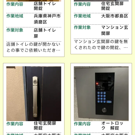
店舗トイレ
住宅玄関扉
作業内容
作業内容
開錠
開錠
作業地域
兵庫県神戸市
作業地域
大阪市都島区
須磨区
作業対象
マンション玄
作業対象
店舗トイレ
関扉
扉
マンション玄関扉の鍵を無
店舗トイレの鍵が開かない
くされたので鍵の開錠、交
との事でご依頼いただきま
換のご依頼いただきまし
した。 ご依頼ありがとう
た。 ご依頼ありがとうご
ございます。
ざいます。
住宅玄関扉
オートロッ
作業内容
作業内容
開錠
ク 解錠