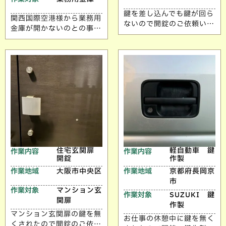
鍵を差し込んでも鍵が回ら
関西国際空港様から業務用
ないので開錠のご依頼いた
金庫が開かないのとの事で
だきました。 10年以上同
解錠のご依頼いただきまし
じ鍵を使用しておられ、鍵
た。 ご依頼ありがとうご
穴が固着しスペアキーも1
ざいます。
本しか無かったので 新し
い鍵に交換させていただき
ました。 ご依頼ありがと
うございます。
住宅玄関扉
軽自動車 鍵
作業内容
作業内容
開錠
作製
作業地域
大阪市中央区
作業地域
京都府長岡京
市
作業対象
マンション玄
作業対象
SUZUKI 鍵
関扉
作製
マンション玄関扉の鍵を無
お仕事の休憩中に鍵を無く
くされたので開錠のご依頼